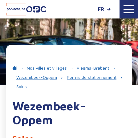
FR
›
Nos villes et villages
›
Vlaams-Brabant
›
Wezembeek-Oppem
›
Permis de stationnement
›
Soins
Wezembeek-
Oppem